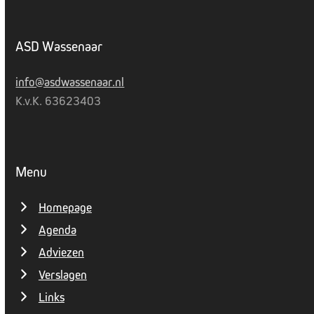
ASD Wassenaar
info@asdwassenaar.nl
K.v.K. 63623403
Menu
Homepage
Agenda
Adviezen
Verslagen
Links