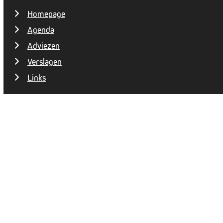
Homepage
Agenda
Adviezen
Verslagen
Links
Copyright 2026 | Design
Mooijontwerp