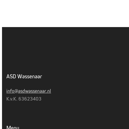
ASD Wassenaar
info@asdwassenaar.nl
K.v.K. 63623403
Menu