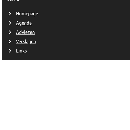
Homepage
Agenda
Adviezen
Verslagen
Links
Copyright 2026 | Design
Mooijontwerp