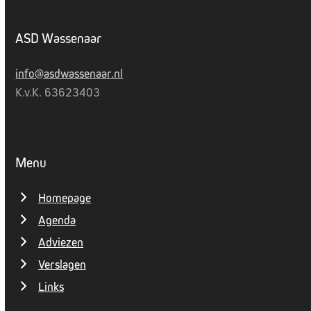
ASD Wassenaar
info@asdwassenaar.nl
K.v.K. 63623403
Menu
Homepage
Agenda
Adviezen
Verslagen
Links